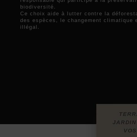
responsable qui participe à la préservat
biodiversité.
Ce choix aide à lutter contre la déforesta
des espèces, le changement climatique 
illégal.
TERR
JARDIN
VOS