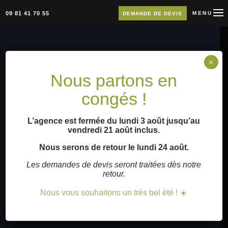
09 81 41 70 55
MENU
DEMANDE DE DEVIS
×
Nous partons en
congés !
L’agence est fermée du lundi 3 août jusqu’au
vendredi 21 août inclus.
Nous serons de retour le lundi 24 août.
Les demandes de devis seront traitées dès notre
retour.
Nous vous souhaitons un très bel été ! ☀️