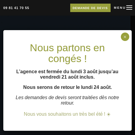
09 81 41 70 55
MENU
DEMANDE DE DEVIS
×
Nous partons en
congés !
L’agence est fermée du lundi 3 août jusqu’au
vendredi 21 août inclus.
Nous serons de retour le lundi 24 août.
Les demandes de devis seront traitées dès notre
retour.
Nous vous souhaitons un très bel été ! ☀️