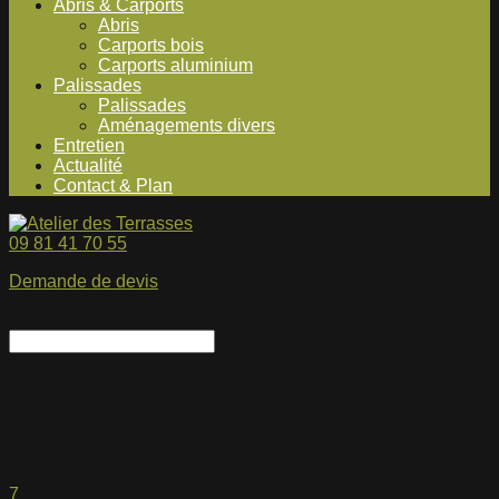
Abris & Carports
Abris
Carports bois
Carports aluminium
Palissades
Palissades
Aménagements divers
Entretien
Actualité
Contact & Plan
09 81 41 70 55
Demande de devis
MENU
Aménagement de garde-corps extérieurs
en aluminium Atelier des Terrasses à
Quimper, Finistère et le Morbihan
7