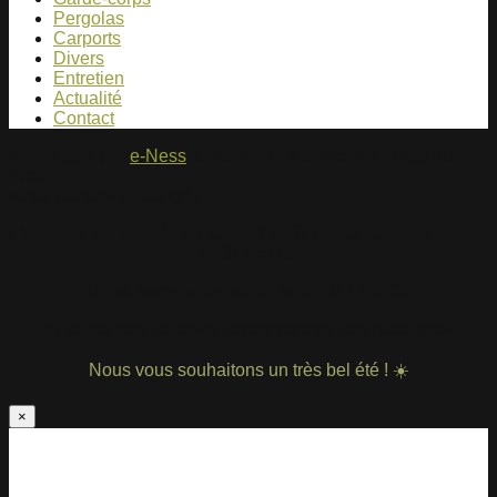
Pergolas
Carports
Divers
Entretien
Actualité
Contact
Développé par
e-Ness
, création de site internet et agence
Web
Nous partons en congés !
L’agence est fermée du lundi 3 août jusqu’au vendredi 21
août inclus.
Nous serons de retour le lundi 24 août.
Les demandes de devis seront traitées dès notre retour.
Nous vous souhaitons un très bel été ! ☀️
×