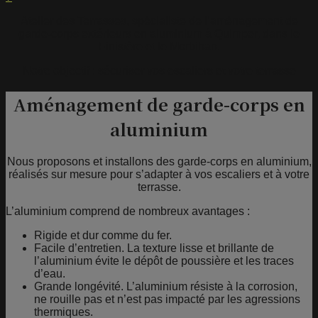
Atelier des Terrasses, spécialiste de l’aménagement de
garde-corps extérieurs en aluminium à Quimper, dans le
Finistère et le Morbihan.
Notre objectif : sécuriser vos escaliers et votre terrasse
Aménagement de garde-corps en
aluminium
Nous proposons et installons des garde-corps en aluminium,
réalisés sur mesure pour s’adapter à vos escaliers et à votre
terrasse.
L’aluminium comprend de nombreux avantages :
Rigide et dur comme du fer.
Facile d’entretien. La texture lisse et brillante de
l’aluminium évite le dépôt de poussière et les traces
d’eau.
Grande longévité. L’aluminium résiste à la corrosion,
ne rouille pas et n’est pas impacté par les agressions
thermiques.