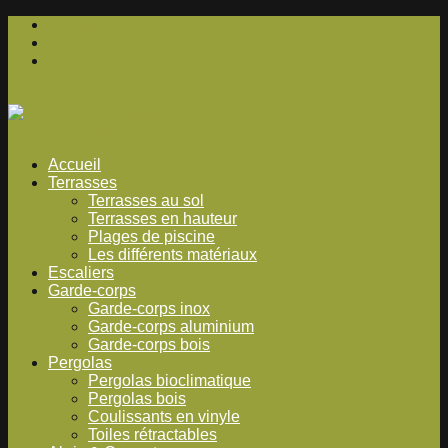
Facebook
Instagram
Pinterest
Articles 0
09 81 41 70 55
Accueil
Terrasses
Terrasses au sol
Terrasses en hauteur
Plages de piscine
Les différents matériaux
Escaliers
Garde-corps
Garde-corps inox
Garde-corps aluminium
Garde-corps bois
Pergolas
Pergolas bioclimatique
Pergolas bois
Coulissants en vinyle
Toiles rétractables