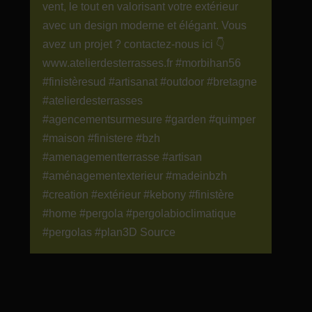
vent, le tout en valorisant votre extérieur
avec un design moderne et élégant. Vous
avez un projet ? contactez-nous ici 👇
www.atelierdesterrasses.fr #morbihan56
#finistèresud #artisanat #outdoor #bretagne
#atelierdesterrasses
#agencementsurmesure #garden #quimper
#maison #finistere #bzh
#amenagementterrasse #artisan
#aménagementexterieur #madeinbzh
#creation #extérieur #kebony #finistère
#home #pergola #pergolabioclimatique
#pergolas #plan3D Source