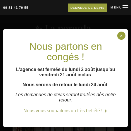
09 81 41 70 55
MENU
DEMANDE DE DEVIS
✨ La pergola
bioclimatique, l’art
×
Nous partons en
de vivre en extérieur
toute…
congés !
3 Oct 2025
L’agence est fermée du lundi 3 août jusqu’au
vendredi 21 août inclus.
Nous serons de retour le lundi 24 août.
Les demandes de devis seront traitées dès notre
retour.
Nous vous souhaitons un très bel été ! ☀️