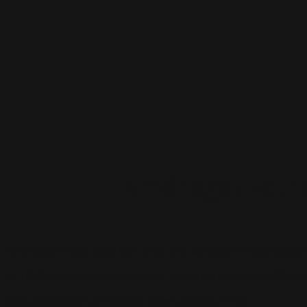
Aménagez votre 
Aménagez votre extérieur avec une terrasse en carrelage 
La réalisation de cette terrasse au sol en carrelage offre un
Vous envisagez de rénover votre extérieur ? 🏡