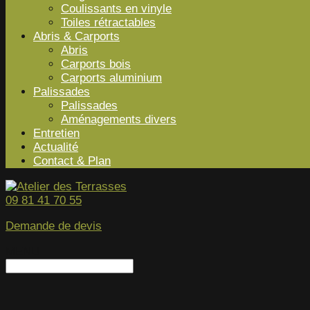
Coulissants en vinyle
Toiles rétractables
Abris & Carports
Abris
Carports bois
Carports aluminium
Palissades
Palissades
Aménagements divers
Entretien
Actualité
Contact & Plan
09 81 41 70 55
Demande de devis
MENU