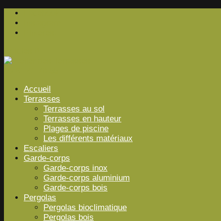
Facebook
Instagram
Pinterest
Articles 0
09 81 41 70 55
Accueil
Terrasses
Terrasses au sol
Terrasses en hauteur
Plages de piscine
Les différents matériaux
Escaliers
Garde-corps
Garde-corps inox
Garde-corps aluminium
Garde-corps bois
Pergolas
Pergolas bioclimatique
Pergolas bois