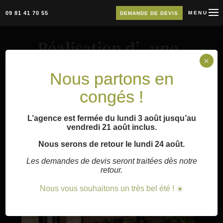
09 81 41 70 55
MENU
DEMANDE DE DEVIS
Réalisation d’une
terrasse en Pin rouge
×
Nous partons en
du Nord et…
congés !
31 Mar 2023
L’agence est fermée du lundi 3 août jusqu’au
vendredi 21 août inclus.
Nous serons de retour le lundi 24 août.
Les demandes de devis seront traitées dès notre
retour.
Nous vous souhaitons un très bel été ! ☀️