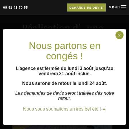
09 81 41 70 55
MENU
DEMANDE DE DEVIS
Réalisation d’une
terrasse et d’un
×
Nous partons en
escalier en Pin…
congés !
18 Fév 2023
L’agence est fermée du lundi 3 août jusqu’au
vendredi 21 août inclus.
Nous serons de retour le lundi 24 août.
Les demandes de devis seront traitées dès notre
retour.
Nous vous souhaitons un très bel été ! ☀️