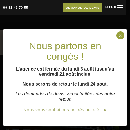
09 81 41 70 55
MENU
DEMANDE DE DEVIS
×
Accueil
»
Escaliers
»
Escalier
Nous partons en
congés !
L’agence est fermée du lundi 3 août jusqu’au
vendredi 21 août inclus.
Nous serons de retour le lundi 24 août.
Les demandes de devis seront traitées dès notre
retour.
Nous vous souhaitons un très bel été ! ☀️