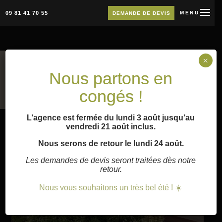
09 81 41 70 55
MENU
DEMANDE DE DEVIS
×
Accueil
»
Terrasses au sol
»
Padouk
Nous partons en
Hapax
congés !
L’agence est fermée du lundi 3 août jusqu’au
vendredi 21 août inclus.
Nous serons de retour le lundi 24 août.
Les demandes de devis seront traitées dès notre
retour.
Nous vous souhaitons un très bel été ! ☀️