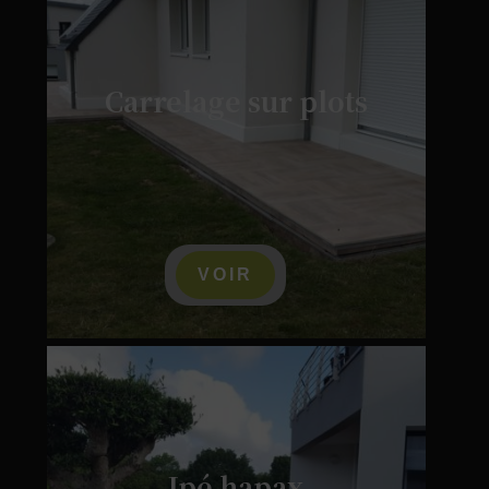
Carrelage sur plots
VOIR
Ipé hapax