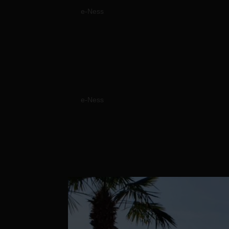
par
e-Ness
|
18 Juin, 2021
Réalisation d’une terrasse en composite T
Réalisation d’un abri 
par
e-Ness
|
10 Juin, 2021
Réalisation d’un abri sur mesure. Réalisati
Douglas traité en classe III. Source