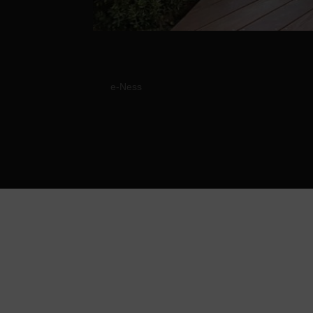
Réalisation d’une terr
par
e-Ness
|
2 Juin, 2021
Réalisation d’une terrasse en Ipé posée s