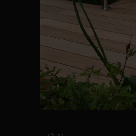
Terrasse au sol
par
eBatard
|
29 Juin, 2021