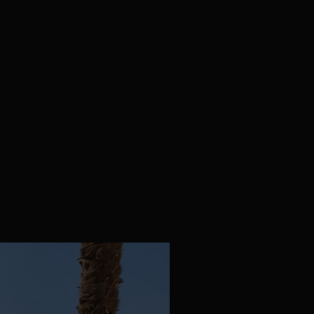
plots réglables. Source
e simple sur l’arrière, bardage en