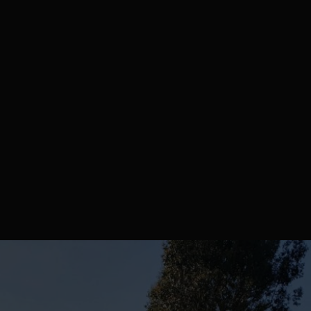
REX de couleur grise veinée noire. Pose de la terrasse sur 
sur mesure. Réalisation de l…
on de la dalle béton, abri avec double porte battante et port