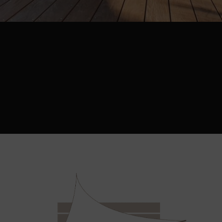
asse en Ipé posée sur plots …
ur plots réglables autour d’une piscine pour continuer l’amé