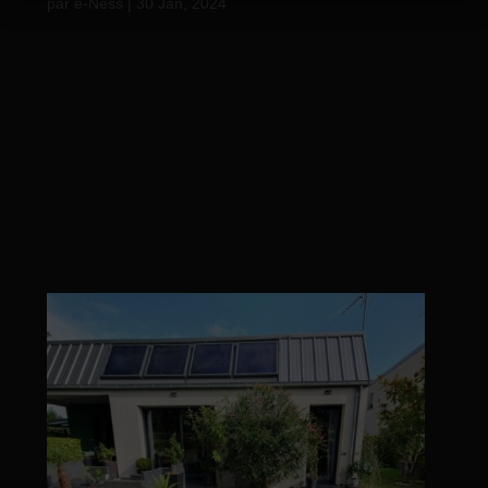
par
e-Ness
|
30 Jan, 2024
Réalisation d’une pergola bioclimatique
accompagnée d’un store. #maison #morbihan56
#outdoor #usageexterieur #garden #bretagne
#home #finistere #madeinbzh #creation
#finistèresud #extérieur #bzh #quimper
#atelierdesterrasses #pergola
#aménagementexterieur...