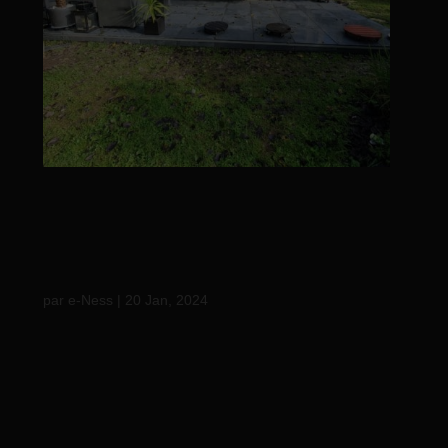
Réalisation d’une
terrasse en carrelage,
et d’un c…
par
e-Ness
|
20 Jan, 2024
Réalisation d’une terrasse en carrelage, et d’un
carport en aluminium. #bretagne #madeinbzh
#terrasses #garden #usageexterieur #outdoor
#terrasse #extérieur #finistèresud #morbihan56