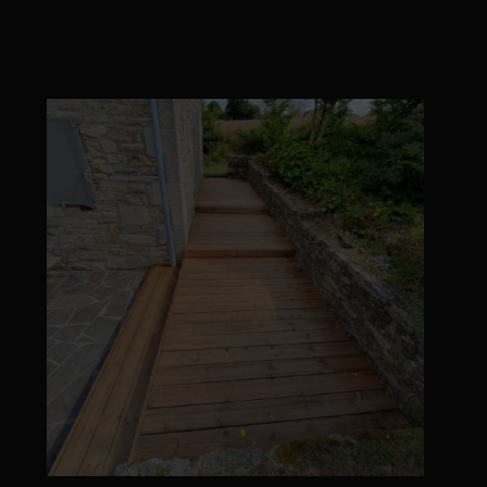
#agencementsurmesure #amenagementterrasse
#quimper #creation...