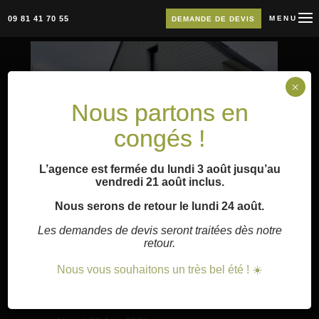
09 81 41 70 55
MENU
DEMANDE DE DEVIS
×
Nous partons en
congés !
L’agence est fermée du lundi 3 août jusqu’au
vendredi 21 août inclus.
Nous serons de retour le lundi 24 août.
Les demandes de devis seront traitées dès notre
retour.
Réalisation d’une
Nous vous souhaitons un très bel été ! ☀️
pergola bioclimatique
accompagné…