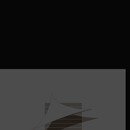
Réalisation d’une terrasse en padouk fixation
hapax avec des marches, et un garde-corps en
inox, modèle Groix. #creation
#agencementsurmesure #bzh #morbihan56
#finistèresud #aménagementexterieur #quimper
#bretagne #usageexterieur #home #garden
#finistere...