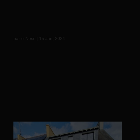
Réalisation d’une
terrasse avec des
marches en Pin…
par
e-Ness
|
15 Jan, 2024
Réalisation d’une terrasse avec des marches en
Pin rouge du Nord. #creation #quimper
#finistèresud #boisdurables #usageexterieur
#garden #extérieur #bretagne #morbihan56
#terrassesursoldur #amenagementterrasse
#madeinbzh #agencementsurmesure #terrasse
#bzh...