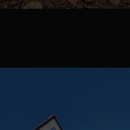
asse sur vis de sol en Padou…
 en Padouk avec fixation Happax. Source