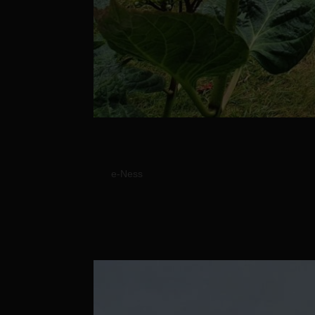
Réalisation d’une terr
par
e-Ness
|
28 Jan, 2023
Réalisation d’une terrasse au sol en Millb