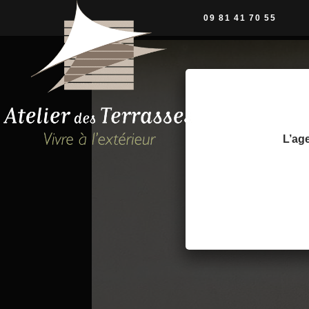
09 81 41 70 55
L’age