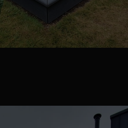
asse au sol en Millboard, Ba…
oard, Basalt. Source