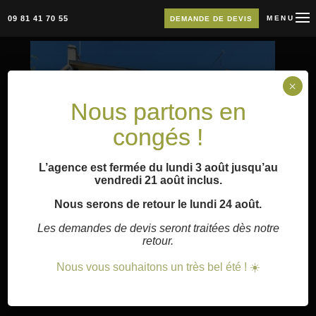
09 81 41 70 55
MENU
DEMANDE DE DEVIS
×
Nous partons en
congés !
L’agence est fermée du lundi 3 août jusqu’au
vendredi 21 août inclus.
Nous serons de retour le lundi 24 août.
Les demandes de devis seront traitées dès notre
retour.
Nous vous souhaitons un très bel été ! ☀️